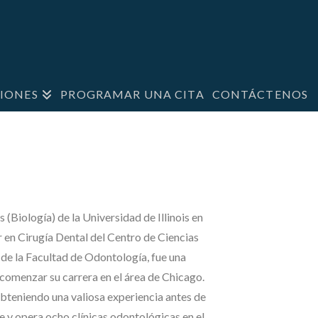
IONES
PROGRAMAR UNA CITA
CONTÁCTENOS
(Biología) de la Universidad de Illinois en
en Cirugía Dental del Centro de Ciencias
 de la Facultad de Odontología, fue una
a comenzar su carrera en el área de Chicago.
bteniendo una valiosa experiencia antes de
ee y opera ocho clínicas odontológicas en el