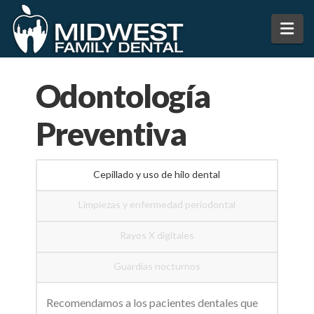
Na
Odontología
Preventiva
Cepillado y uso de hilo dental
Limpiezas y enfermedad periodontal
Rayos X digitales
Guardias nocturnos
Recomendamos a los pacientes dentales que