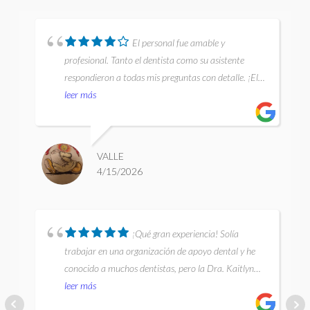
El personal fue amable y
profesional. Tanto el dentista como su asistente
respondieron a todas mis preguntas con detalle. ¡El
servicio fue excelente!
leer más
VALLE
4/15/2026
¡Qué gran experiencia! Solía
trabajar en una organización de apoyo dental y he
conocido a muchos dentistas, pero la Dra. Kaitlyn
fue INCREÍBLE. Amable, delicada y me explicó todo
leer más
paso a paso. Todo el personal me hizo sentir muy